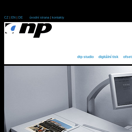
CZ
|
EN
|
DE
úvodní strana
|
kontakty
dtp studio
digitální tisk
ofset