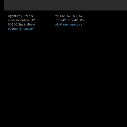
Agentura NP v.o.s.
tel: +420 572 555 570
náměstí Hrdinů 612
fax: +420 572 420 859
686 03 Staré Město
info@agenturanp.cz
podrobné kontakty