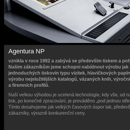
Agentura NP
vznikla v roce 1992 a zabývá se především tiskem a poly
Našim zákazníkům jsme schopni nabídnout výrobu jak
jednoduchých tiskovin typu vizitek, hlavičkových papírů
výrobu nejsložitějších katalogů, vázaných knih, výročn
a firemních profilů.
Naší velkou výhodou je ucelená technologie, kdy vše, od n
tisk, po konečné zpracování, je prováděno „pod jednou stře
Tímto dosahujeme jak velkých časových úspor tak, předev
zákazníky, výrazně konkurenční ceny.