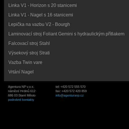
Linka V1 - Horizon s 20 stanicemi
Linka V1 - Nagel s 16 stanicemi
Lepička na vazbu V2 - Bourgh
Laminovací stroj Foliant Gemini s hydraulickým přítlakem
Falcovací stroj Stahl
Výsekový stroj Strati
Vazba Twin vare
Vrtání Nagel
Agentura NP v.o.s.
tel: +420 572 555 570
náměstí Hrdinů 612
fax: +420 572 420 859
686 03 Staré Město
info@agenturanp.cz
podrobné kontakty