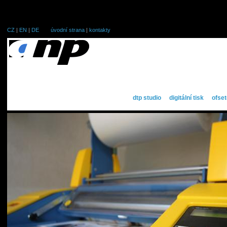
CZ
|
EN
|
DE
úvodní strana
|
kontakty
dtp studio
digitální tisk
ofset