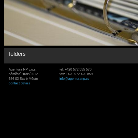
folders
Agentura NP v.o.s.
tel: +420 572 555 570
náměstí Hrdinů 612
fax: +420 572 420 859
686 03 Staré Město
info@agenturanp.cz
contact details