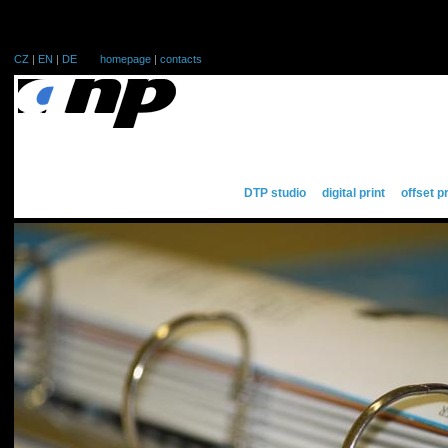
CZ
|
EN
|
DE
homepage
|
contacts
DTP studio
digital print
offset p