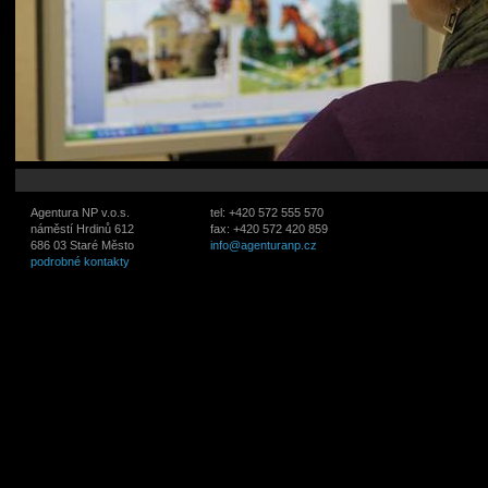
Agentura NP v.o.s.
tel: +420 572 555 570
náměstí Hrdinů 612
fax: +420 572 420 859
686 03 Staré Město
info@agenturanp.cz
podrobné kontakty