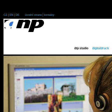
CZ
|
EN
|
DE
úvodní strana
|
kontakty
dtp studio
digitaldruck