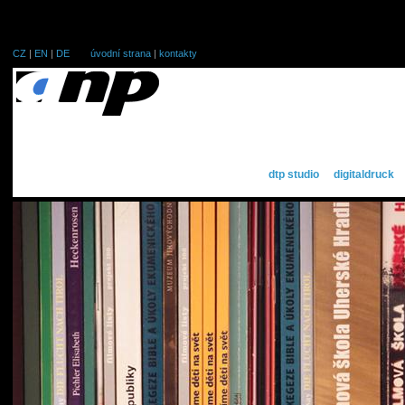
CZ
|
EN
|
DE
úvodní strana
|
kontakty
dtp studio
digitaldruck