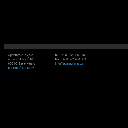
Agentura NP v.o.s.
tel: +420 572 555 570
náměstí Hrdinů 612
fax: +420 572 420 859
686 03 Staré Město
info@agenturanp.cz
podrobné kontakty