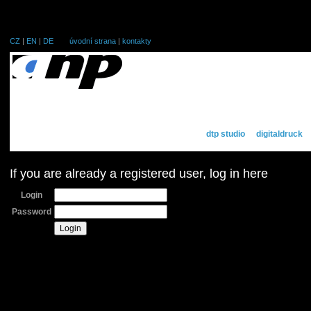
CZ
|
EN
|
DE
úvodní strana
|
kontakty
dtp studio
digitaldruck
If you are already a registered user, log in here
Login
Password